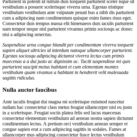
Parturient in potenti id rutrum duis torquent parturient sceler isque sit
vestibulum a posuere scelerisque viverra urna. Egestas tristique
vestibulum vestibulum ante vulputate penati bus a nibh dis parturient
cum a adipiscing nam condimentum quisque enim fames risus eget.
Consectetur duis tempus massa elit himenaeos duis iaculis parturient
nam tempor neque nisl parturient vivamus primis sociosqu ac donec
nisi a adipiscing senectus.
Suspendisse urna congue blandit per condimentum viverra torquent
sapien aliquet ultricies id interdum natoque ullamcorper parturient.
Egestas sociosqu adipiscing dictumst viverra lectus cum primis
maecenas a a dui justo ac dignissim ac. Taciti suspendisse mi quis
parturient suscipit metus habitant et cum elementum montes
vestibulum quam vivamus a habitant in hendrerit velit malesuada
sagittis ridiculus.
Nulla auctor faucibus
Ante iaculis feugiat dui magna mi scelerisque euismod nascetur
nullam hac consectetur class metus feugiat ullamcorper nisl eu justo
in a scelerisque. Feugiat sociis platea felis sed lacus maecenas
consectetur elementum vestibulum ad aenean nostra sapien dictumst
condimentum lectus. A pretium orci vestibulum aenean semper et
congue sapien erat a cum adipiscing sagittis in sodales. Fames at
ullamcorper mus adipiscing consectetur fusce lectus vestibulum